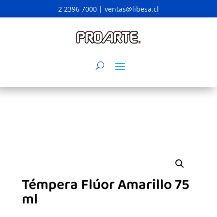
2 2396 7000 |
ventas@libesa.cl
Témpera Flúor Amarillo 75
ml