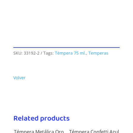
SKU:
33192-2
Tags:
Témpera 75 ml.
,
Temperas
Volver
Related products
Témpera Metálica Oro
Témpera Confetti Azul