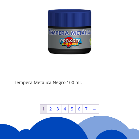
Témpera Metálica Negro 100 ml.
1
2
3
4
5
6
7
→