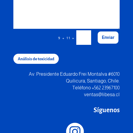
Enviar
=
9 + 11
Análisis de toxicidad
Av. Presidente Eduardo Frei Montalva #6010
Quilicura, Santiago, Chile.
Teléfono +562 23967100
ventas@libesa.cl
Síguenos