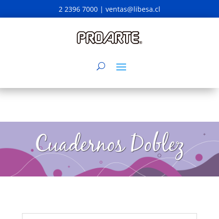
2 2396 7000 |
ventas@libesa.cl