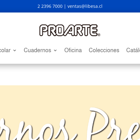
2 2396 7000 |
ventas@libesa.cl
olar
Cuadernos
Oficina
Colecciones
Catá