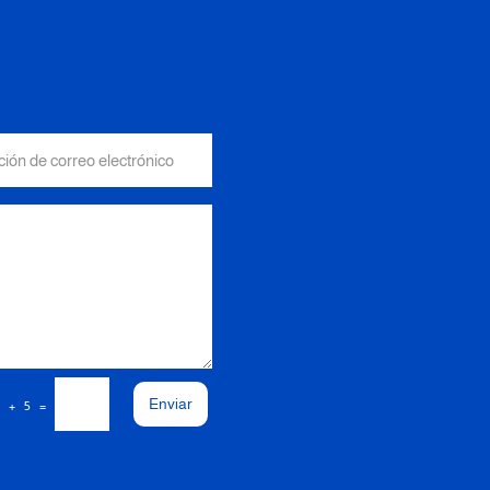
Enviar
=
3 + 5