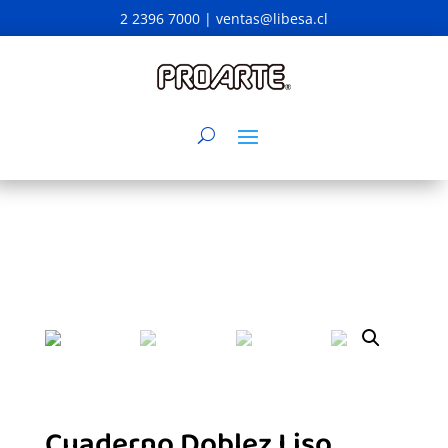
2 2396 7000 |
ventas@libesa.cl
Cuaderno Doblez Liso