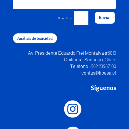
Enviar
=
8 + 2
Análisis de toxicidad
Av. Presidente Eduardo Frei Montalva #6010
Quilicura, Santiago, Chile.
Teléfono +562 23967100
ventas@libesa.cl
Síguenos