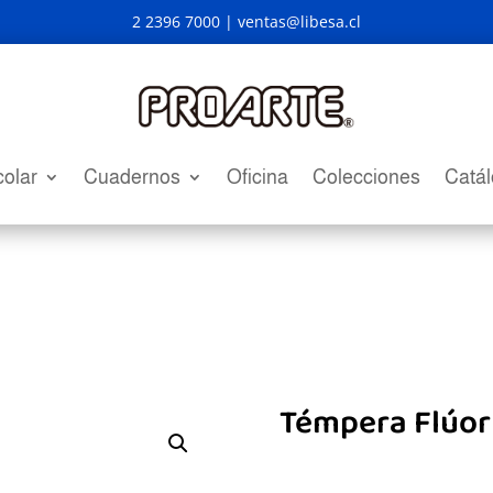
2 2396 7000 |
ventas@libesa.cl
olar
Cuadernos
Oficina
Colecciones
Catá
Témpera Flúor