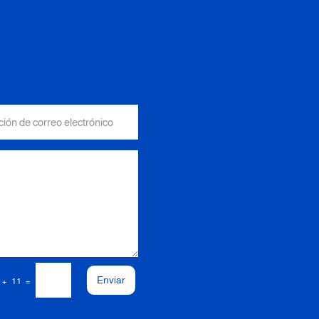
Enviar
=
 + 11