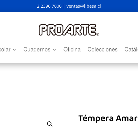
2 2396 7000 |
ventas@libesa.cl
olar
Cuadernos
Oficina
Colecciones
Catá
Témpera Amari