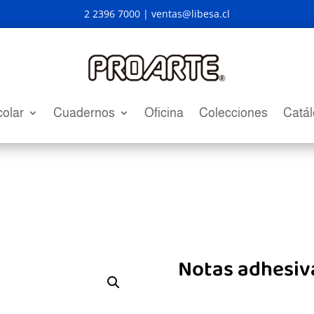
2 2396 7000 |
ventas@libesa.cl
olar
Cuadernos
Oficina
Colecciones
Catá
Notas adhesiv