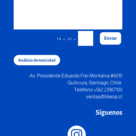
Enviar
=
14 + 12
Análisis de toxicidad
Av. Presidente Eduardo Frei Montalva #6010
Quilicura, Santiago, Chile.
Teléfono +562 23967100
ventas@libesa.cl
Síguenos