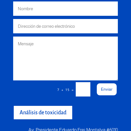
Enviar
=
7 + 15
Análisis de toxicidad
Av. Presidente Eduardo Frei Montalva #6010