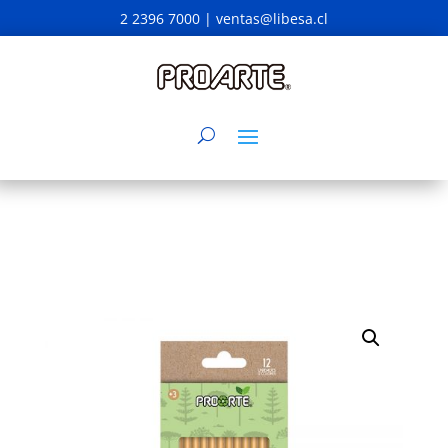
2 2396 7000 |
ventas@libesa.cl