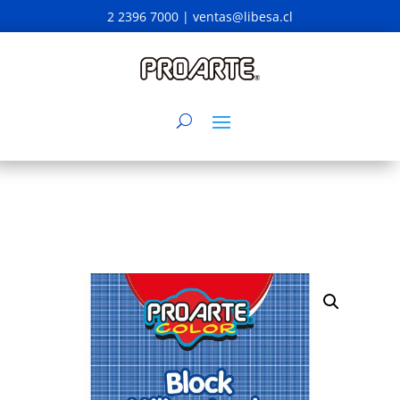
2 2396 7000 |
ventas@libesa.cl