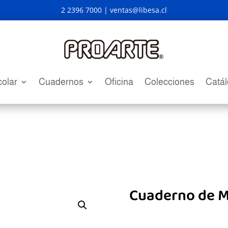
2 2396 7000 |
ventas@libesa.cl
olar
Cuadernos
Oficina
Colecciones
Catá
Cuaderno de M