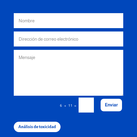
Enviar
=
6 + 11
Análisis de toxicidad