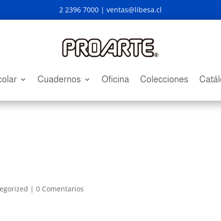
2 2396 7000 |
ventas@libesa.cl
olar
Cuadernos
Oficina
Colecciones
Catá
egorized
|
0 Comentarios