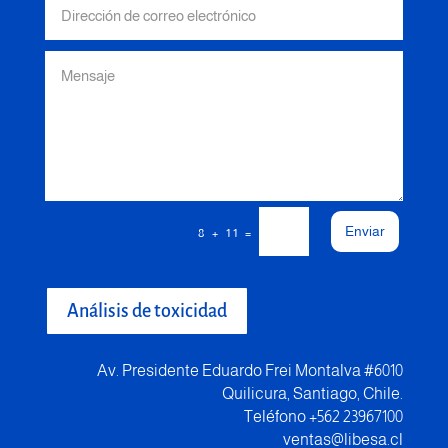
Enviar
=
8 + 11
Análisis de toxicidad
Av. Presidente Eduardo Frei Montalva #6010
Quilicura, Santiago, Chile.
Teléfono +562 23967100
ventas@libesa.cl