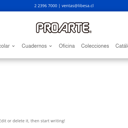
2 2396 7000 |
ventas@libesa.cl
olar
Cuadernos
Oficina
Colecciones
Catá
it or delete it, then start writing!