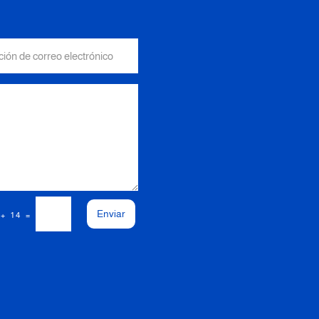
Enviar
=
 + 14