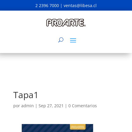
2 2396 7000 |
ventas@libesa.cl
Tapa1
por
admin
|
Sep 27, 2021
|
0 Comentarios