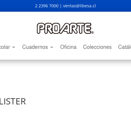
2 2396 7000 |
ventas@libesa.cl
olar
Cuadernos
Oficina
Colecciones
Catá
BLISTER