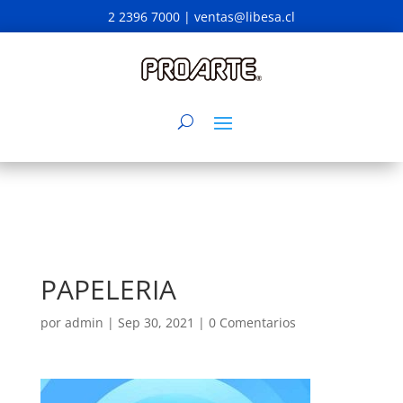
2 2396 7000 |
ventas@libesa.cl
PAPELERIA
por
admin
|
Sep 30, 2021
|
0 Comentarios