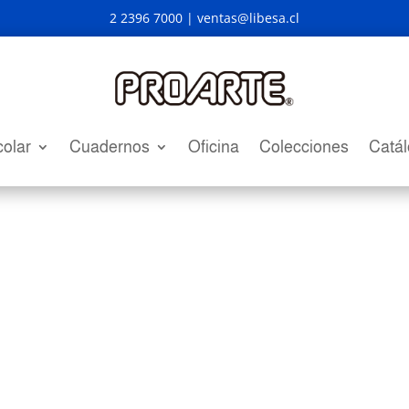
2 2396 7000 |
ventas@libesa.cl
olar
Cuadernos
Oficina
Colecciones
Catá