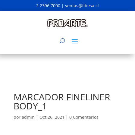
2 2396 7000 |
ventas@libesa.cl
MARCADOR FINELINER
BODY_1
por
admin
|
Oct 26, 2021
|
0 Comentarios