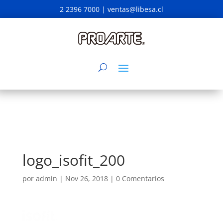
2 2396 7000 |
ventas@libesa.cl
logo_isofit_200
por
admin
|
Nov 26, 2018
|
0 Comentarios