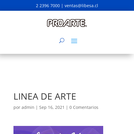
2 2396 7000 |
ventas@libesa.cl
LINEA DE ARTE
por
admin
|
Sep 16, 2021
|
0 Comentarios