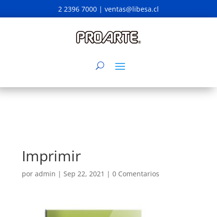
2 2396 7000 |
ventas@libesa.cl
Imprimir
por
admin
|
Sep 22, 2021
|
0 Comentarios