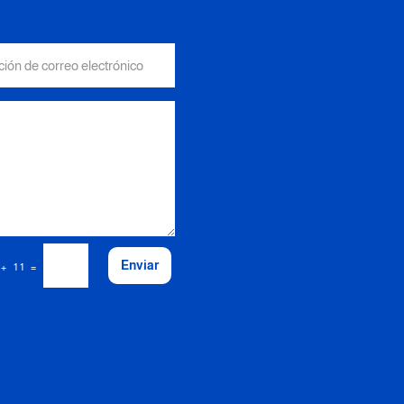
Enviar
=
 + 11