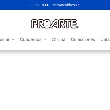
2 2396 7000 |
ventas@libesa.cl
colar
Cuadernos
Oficina
Colecciones
Catá