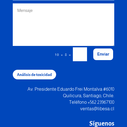
Enviar
=
10 + 8
Análisis de toxicidad
Av. Presidente Eduardo Frei Montalva #6010
Quilicura, Santiago, Chile.
Teléfono +562 23967100
ventas@libesa.cl
Síguenos