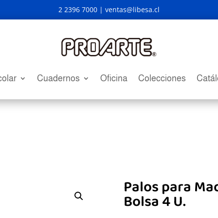
2 2396 7000 |
ventas@libesa.cl
olar
Cuadernos
Oficina
Colecciones
Catá
Palos para Maq
Bolsa 4 U.