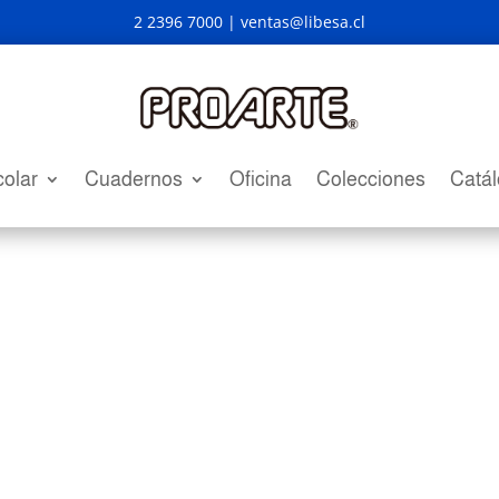
2 2396 7000 |
ventas@libesa.cl
olar
Cuadernos
Oficina
Colecciones
Catá