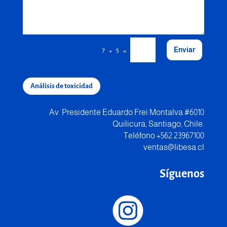
Enviar
=
7 + 5
Análisis de toxicidad
Av. Presidente Eduardo Frei Montalva #6010
Quilicura, Santiago, Chile.
Teléfono +562 23967100
ventas@libesa.cl
Síguenos