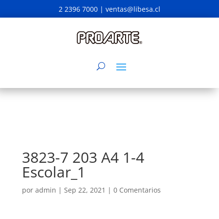
2 2396 7000 |
ventas@libesa.cl
3823-7 203 A4 1-4
Escolar_1
por
admin
|
Sep 22, 2021
|
0 Comentarios