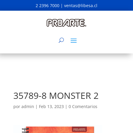
2 2396 7000 |
ventas@libesa.cl
35789-8 MONSTER 2
por
admin
|
Feb 13, 2023
|
0 Comentarios