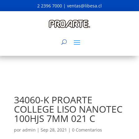
2 2396 7000 |
ventas@libesa.cl
34060-K PROARTE
COLLEGE LISO NANOTEC
100HJS 7MM 021 C
por
admin
|
Sep 28, 2021
|
0 Comentarios