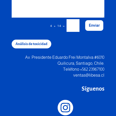
Enviar
=
4 + 14
Análisis de toxicidad
Av. Presidente Eduardo Frei Montalva #6010
Quilicura, Santiago, Chile.
Teléfono +562 23967100
ventas@libesa.cl
Síguenos