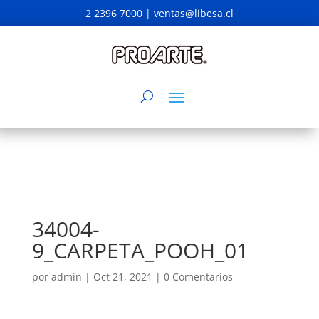
2 2396 7000 |
ventas@libesa.cl
34004-
9_CARPETA_POOH_01
por
admin
|
Oct 21, 2021
|
0 Comentarios