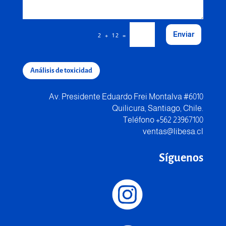
Enviar
=
2 + 12
Análisis de toxicidad
Av. Presidente Eduardo Frei Montalva #6010
Quilicura, Santiago, Chile.
Teléfono +562 23967100
ventas@libesa.cl
Síguenos