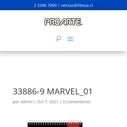
2 2396 7000 |
ventas@libesa.cl
33886-9 MARVEL_01
por
admin
|
Oct 7, 2021
|
0 Comentarios