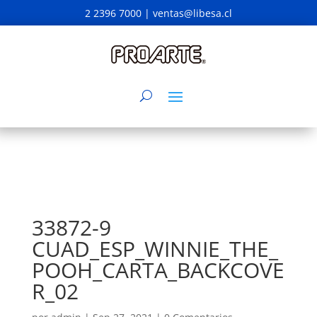
2 2396 7000 |
ventas@libesa.cl
33872-9
CUAD_ESP_WINNIE_THE_
POOH_CARTA_BACKCOVE
R_02