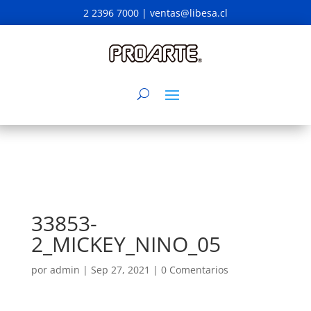
2 2396 7000 |
ventas@libesa.cl
33853-
2_MICKEY_NINO_05
por
admin
|
Sep 27, 2021
|
0 Comentarios