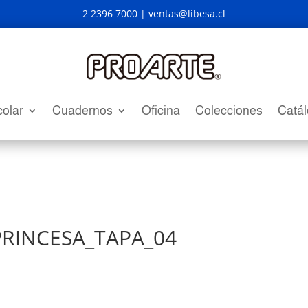
2 2396 7000 |
ventas@libesa.cl
olar
Cuadernos
Oficina
Colecciones
Catá
PRINCESA_TAPA_04