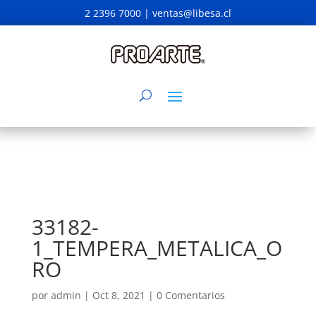
2 2396 7000 |
ventas@libesa.cl
33182-
1_TEMPERA_METALICA_O
RO
por
admin
|
Oct 8, 2021
|
0 Comentarios