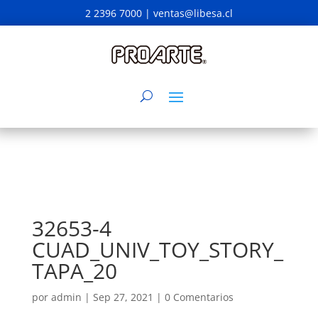
2 2396 7000 |
ventas@libesa.cl
32653-4
CUAD_UNIV_TOY_STORY_
TAPA_20
por
admin
|
Sep 27, 2021
|
0 Comentarios