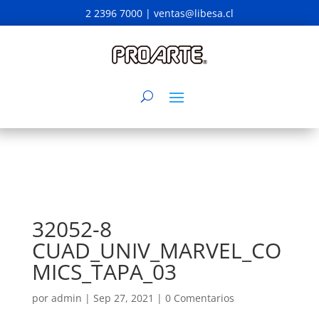
2 2396 7000 |
ventas@libesa.cl
32052-8
CUAD_UNIV_MARVEL_CO
MICS_TAPA_03
por
admin
|
Sep 27, 2021
|
0 Comentarios