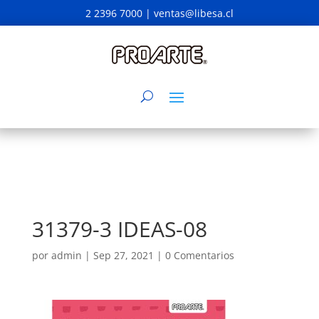
2 2396 7000 |
ventas@libesa.cl
31379-3 IDEAS-08
por
admin
|
Sep 27, 2021
|
0 Comentarios