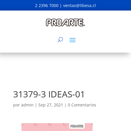
2 2396 7000 |
ventas@libesa.cl
31379-3 IDEAS-01
por
admin
|
Sep 27, 2021
|
0 Comentarios