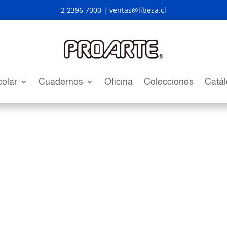
2 2396 7000 |
ventas@libesa.cl
olar
Cuadernos
Oficina
Colecciones
Catá