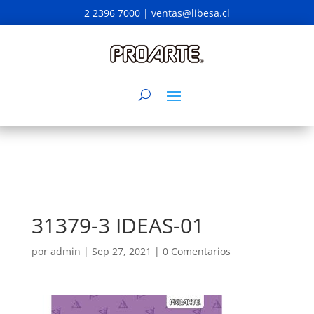
2 2396 7000 |
ventas@libesa.cl
31379-3 IDEAS-01
por
admin
|
Sep 27, 2021
|
0 Comentarios