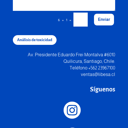
Enviar
=
6 + 1
Análisis de toxicidad
Av. Presidente Eduardo Frei Montalva #6010
Quilicura, Santiago, Chile.
Teléfono +562 23967100
ventas@libesa.cl
Síguenos