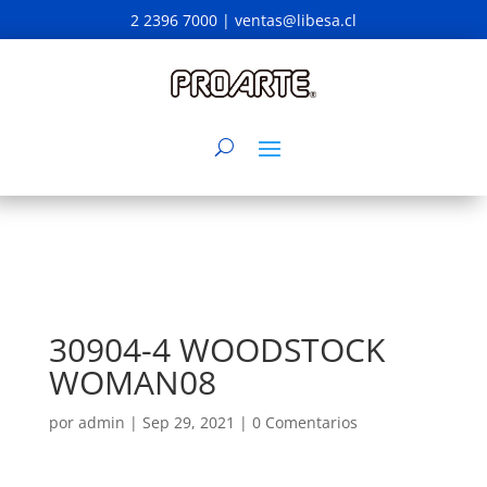
2 2396 7000 |
ventas@libesa.cl
30904-4 WOODSTOCK
WOMAN08
por
admin
|
Sep 29, 2021
|
0 Comentarios