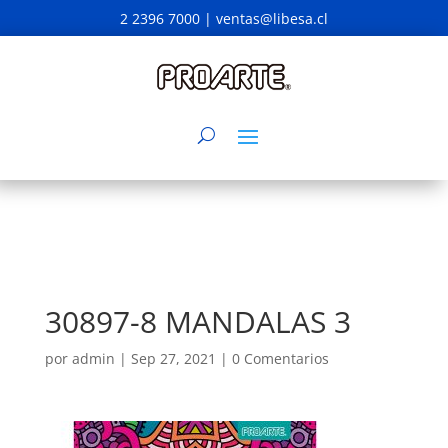
2 2396 7000 |
ventas@libesa.cl
30897-8 MANDALAS 3
por
admin
|
Sep 27, 2021
|
0 Comentarios