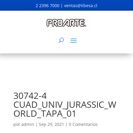
2 2396 7000 |
ventas@libesa.cl
30742-4
CUAD_UNIV_JURASSIC_W
ORLD_TAPA_01
por
admin
|
Sep 29, 2021
|
0 Comentarios