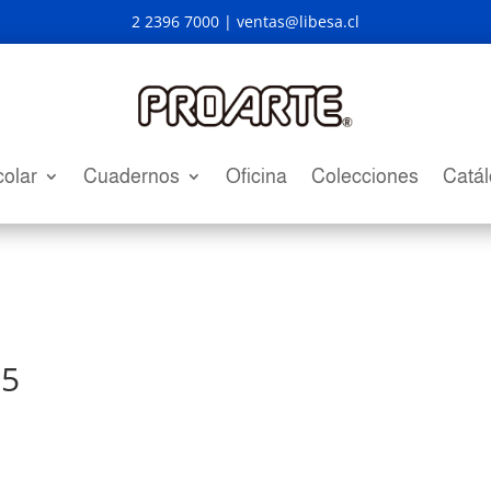
2 2396 7000 |
ventas@libesa.cl
olar
Cuadernos
Oficina
Colecciones
Catá
05