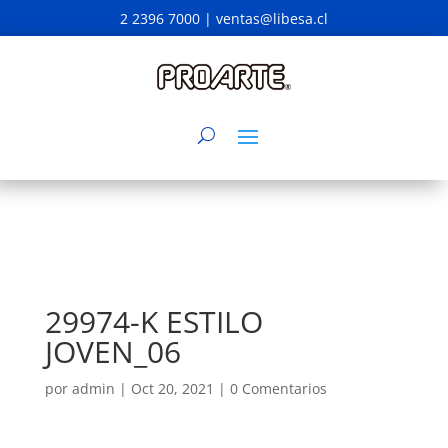
2 2396 7000 |
ventas@libesa.cl
29974-K ESTILO
JOVEN_06
por
admin
|
Oct 20, 2021
|
0 Comentarios