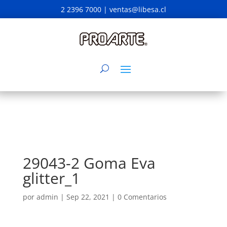
2 2396 7000 |
ventas@libesa.cl
29043-2 Goma Eva
glitter_1
por
admin
|
Sep 22, 2021
|
0 Comentarios