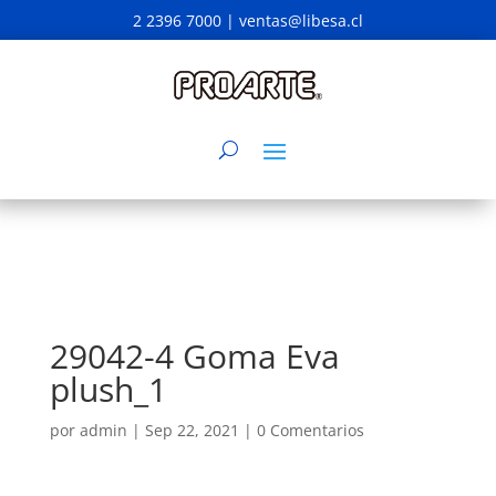
2 2396 7000 |
ventas@libesa.cl
29042-4 Goma Eva
plush_1
por
admin
|
Sep 22, 2021
|
0 Comentarios